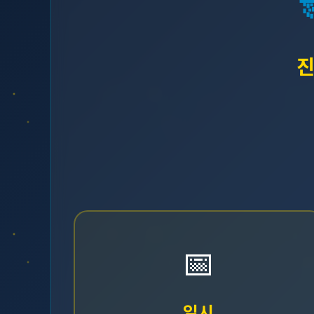
진
📅
일시