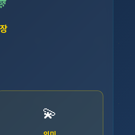

대장
💫
의미